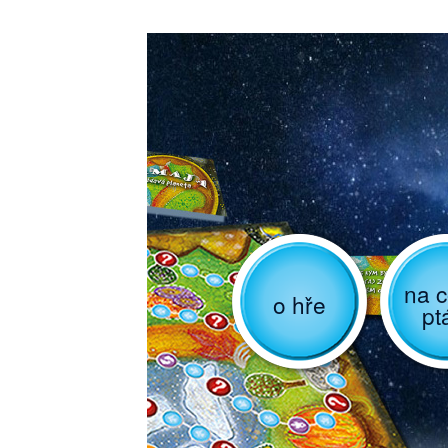
na c
o hře
pt