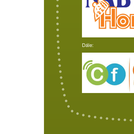
Dále: