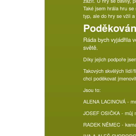
zažít. U hry se bavily, 
Také jsem hrála hru se
typ, ale do hry se vžil
Poděkován
Ráda bych vyjádřila v
světě.
Díky jejich podpoře jse
Takových skvělých lidí/f
chci poděkovat jmenovi
Jsou to:
ALENA LACINOVÁ - mo
JOSEF OSIČKA - můj n
RADEK NĚMEC - kamará