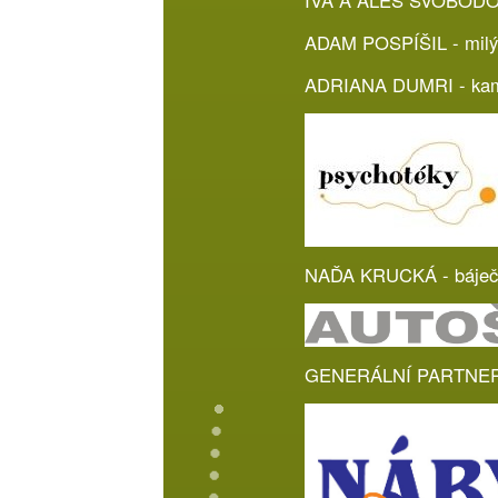
IVA A ALEŠ SVOBODOVI 
ADAM POSPÍŠIL - milý 
ADRIANA DUMRI - kam
NAĎA KRUCKÁ - báječ
GENERÁLNÍ PARTNER