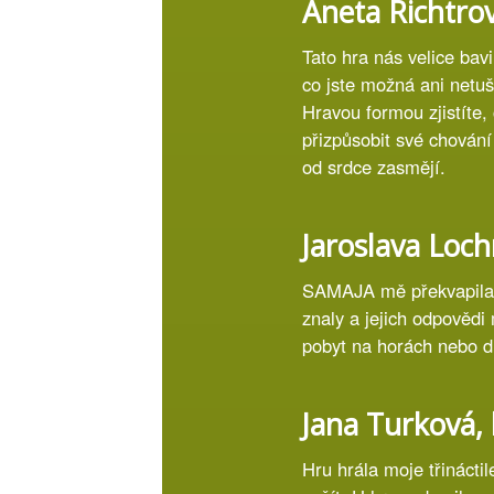
Aneta Richtrov
Tato hra nás velice bavil
co jste možná ani netuši
Hravou formou zjistíte, 
přizpůsobit své chování
od srdce zasmějí.
Jaroslava Loch
SAMAJA mě překvapila s
znaly a jejich odpovědi
pobyt na horách nebo dn
Jana Turková, 
Hru hrála moje třinácti