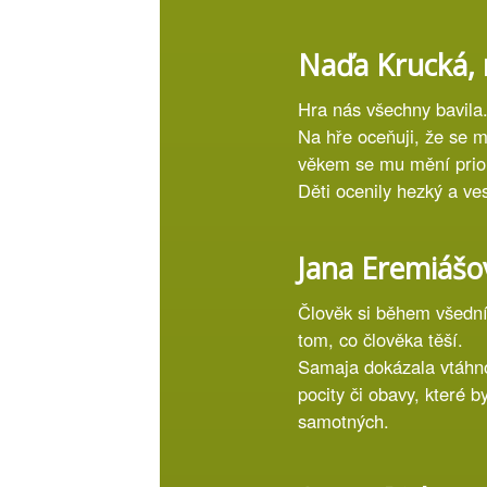
Naďa Krucká, m
Hra nás všechny bavila.
Na hře oceňuji, že se m
věkem se mu mění priori
Děti ocenily hezký a v
Jana Eremiášo
Člověk si během všedníh
tom, co člověka těší.
Samaja dokázala vtáhnou
pocity či obavy, které 
samotných.