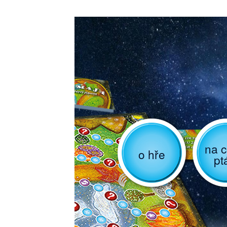
na c
o hře
pt