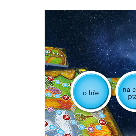
na c
o hře
pt