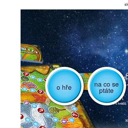
sl
na co se
o hře
ptáte