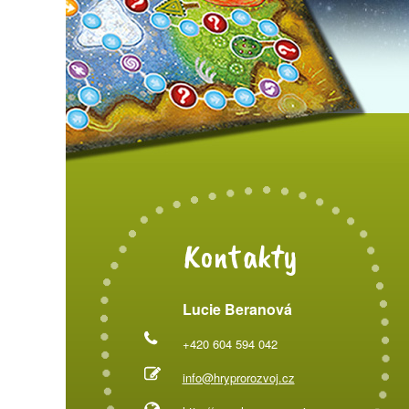
Kontakty
Lucie Beranová
+420 604 594 042
info@hryprorozvoj.cz