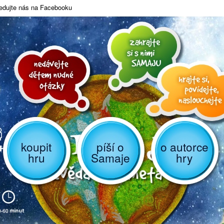
edujte nás na Facebooku
koupit
píší o
o autorce
hru
Samaje
hry