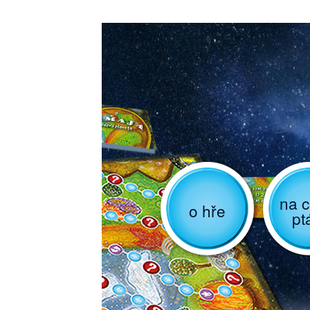
na c
o hře
pt