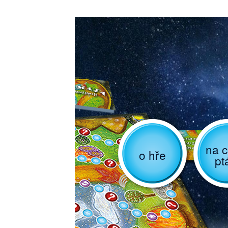
na c
o hře
pt