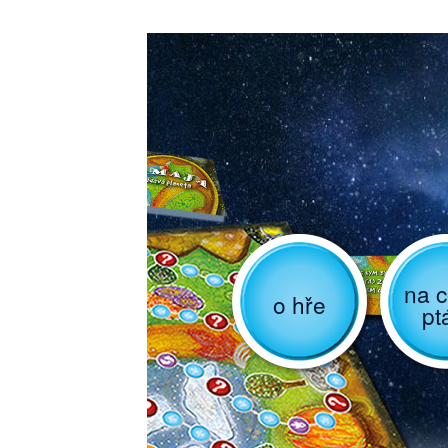
na c
o hře
pt