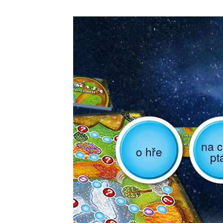
na c
o hře
pt