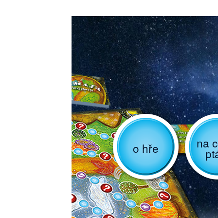
na c
o hře
pt