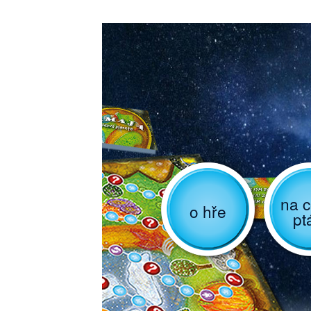
na c
o hře
pt