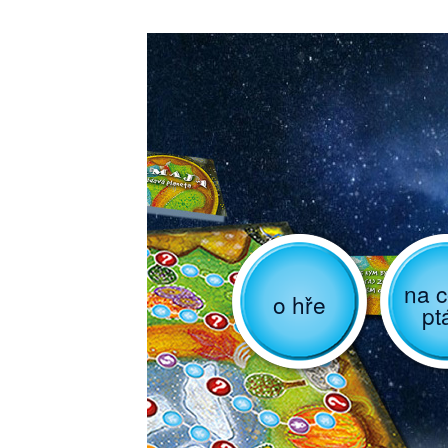
na c
o hře
pt