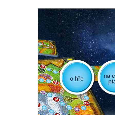
na c
o hře
pt