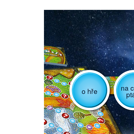
na c
o hře
pt