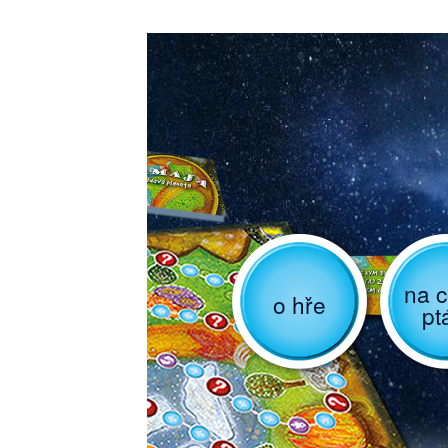
na c
o hře
pt