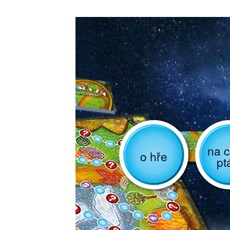
na c
o hře
pt