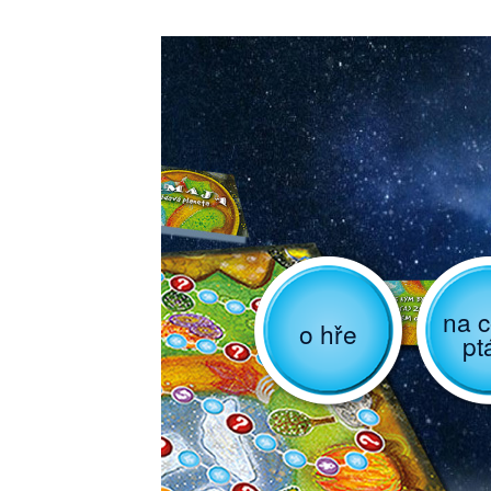
na c
o hře
pt