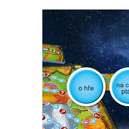
na c
o hře
pt