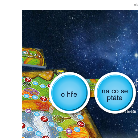
sl
na co se
o hře
ptáte