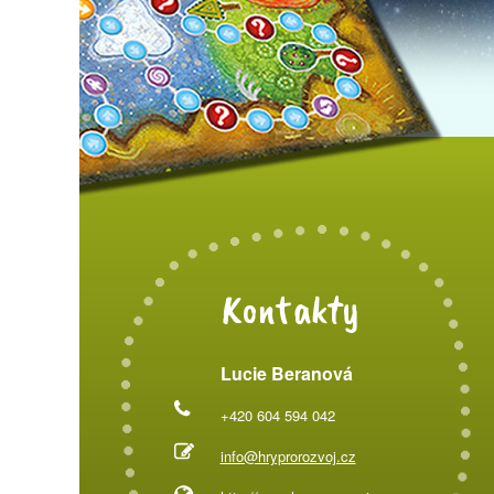
Kontakty
Lucie Beranová
+420 604 594 042
info@hryprorozvoj.cz