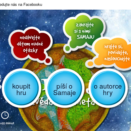
edujte nás na Facebooku
koupit
píší o
o autorce
hru
Samaje
hry