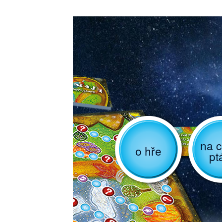
na c
o hře
pt