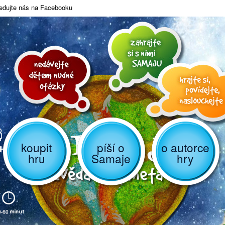
edujte nás na Facebooku
koupit
píší o
o autorce
hru
Samaje
hry