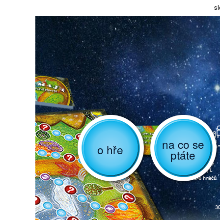
sl
na co se
o hře
ptáte