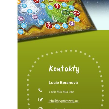
Kontakty
Lucie Beranová
+420 604 594 042
info@hryprorozvoj.cz