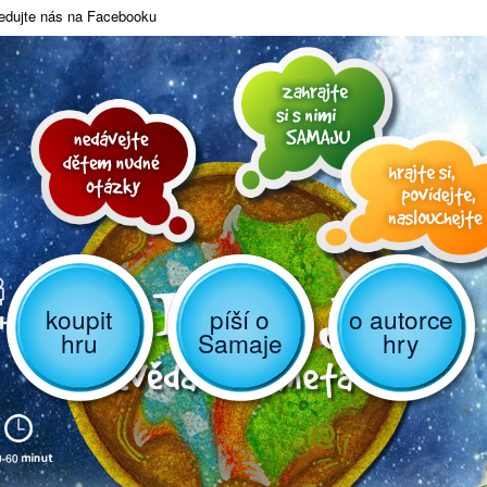
edujte nás na Facebooku
koupit
píší o
o autorce
hru
Samaje
hry