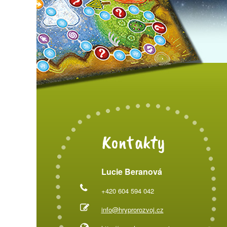
Kontakty
Lucie Beranová
+420 604 594 042
info@hryprorozvoj.cz