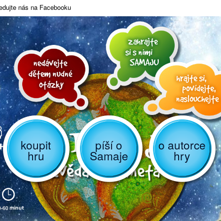
edujte nás na Facebooku
koupit
píší o
o autorce
hru
Samaje
hry