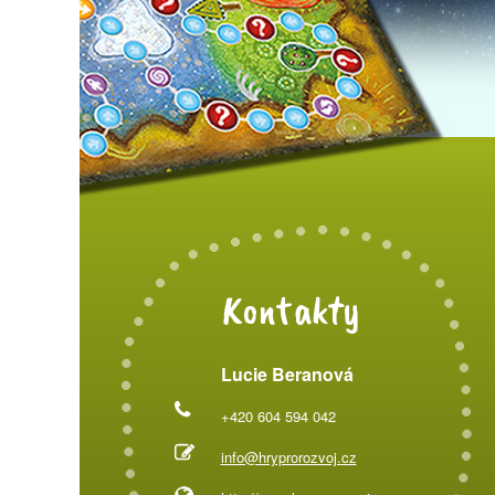
Kontakty
Lucie Beranová
+420 604 594 042
info@hryprorozvoj.cz