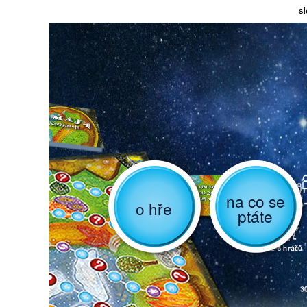
sl
na co se
o hře
ptáte