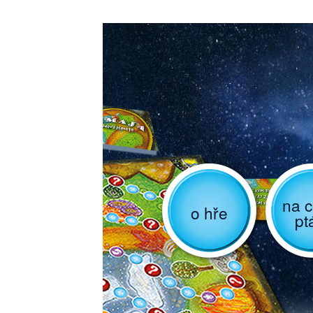
na c
o hře
pt