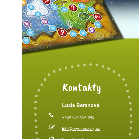
Kontakty
Lucie Beranová
+420 604 594 042
info@hryprorozvoj.cz