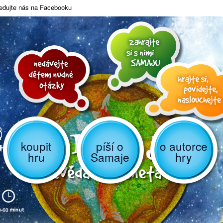
edujte nás na Facebooku
koupit
píší o
o autorce
hru
Samaje
hry