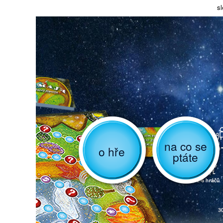
sl
na co se
o hře
ptáte