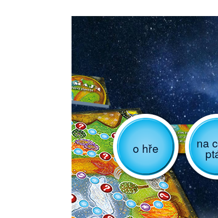
na c
o hře
pt