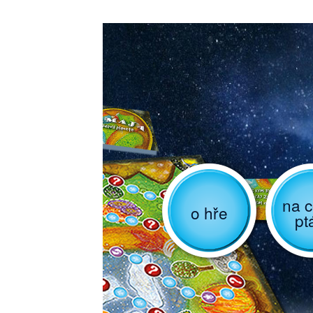
na c
o hře
pt