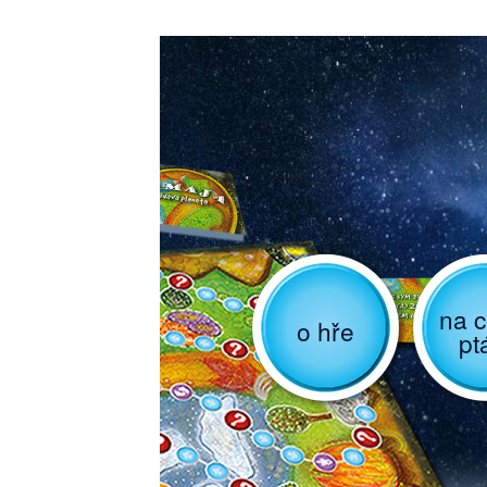
na c
o hře
pt