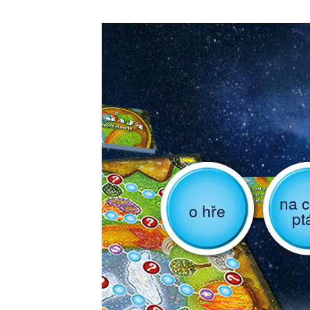
na c
o hře
pt