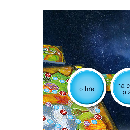
na c
o hře
pt