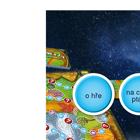
na c
o hře
pt