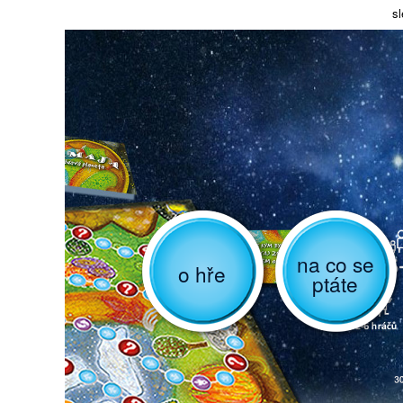
sl
na co se
o hře
ptáte