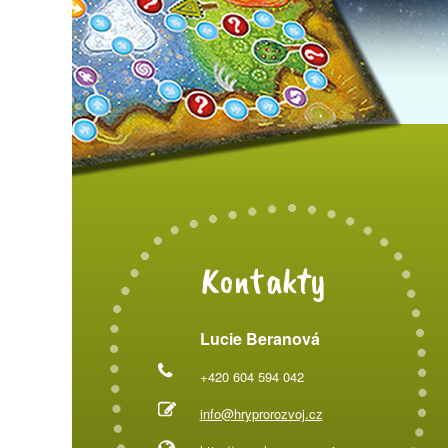
Kontakty
Lucie Beranová
+420 604 594 042
info@hryprorozvoj.cz