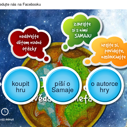
edujte nás na Facebooku
koupit
píší o
o autorce
hru
Samaje
hry