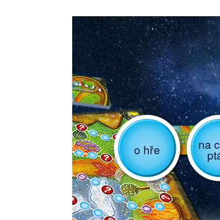
na c
o hře
pt