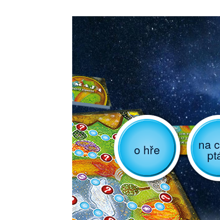
na c
o hře
pt