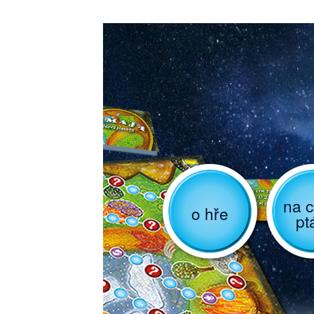
na c
o hře
pt