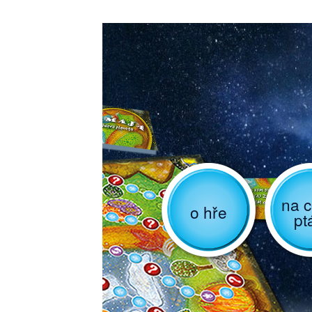
na c
o hře
pt