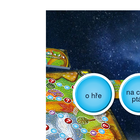
na c
o hře
pt