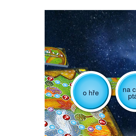
na c
o hře
pt