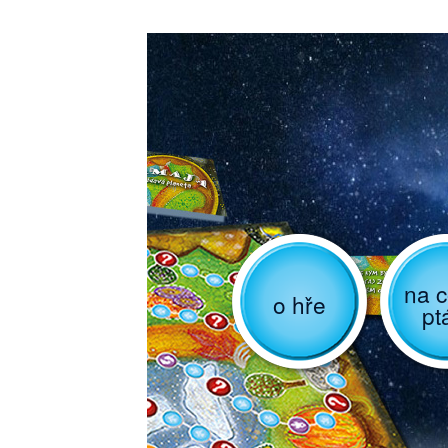
na c
o hře
pt