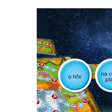
na c
o hře
pt