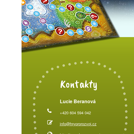
Kontakty
Lucie Beranová
+420 604 594 042
info@hryprorozvoj.cz