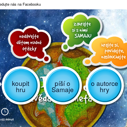
edujte nás na Facebooku
koupit
píší o
o autorce
hru
Samaje
hry