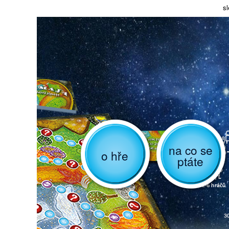
sl
na co se
o hře
ptáte