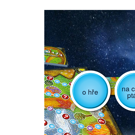
na c
o hře
pt