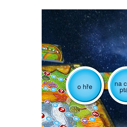
na c
o hře
pt