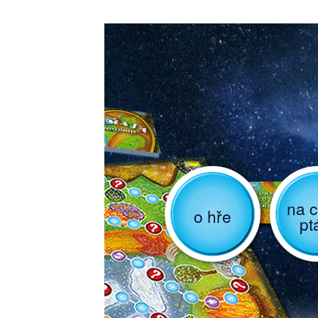
na c
o hře
pt