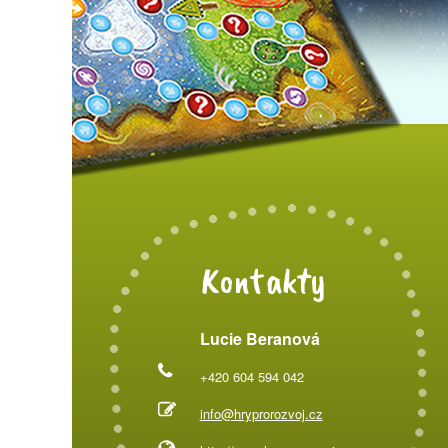
Kontakty
Lucie Beranová
+420 604 594 042
info@hryprorozvoj.cz