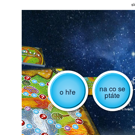
sl
na co se
o hře
ptáte