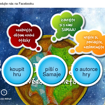
edujte nás na Facebooku
koupit
píší o
o autorce
hru
Samaje
hry