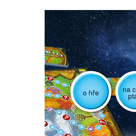
na c
o hře
pt