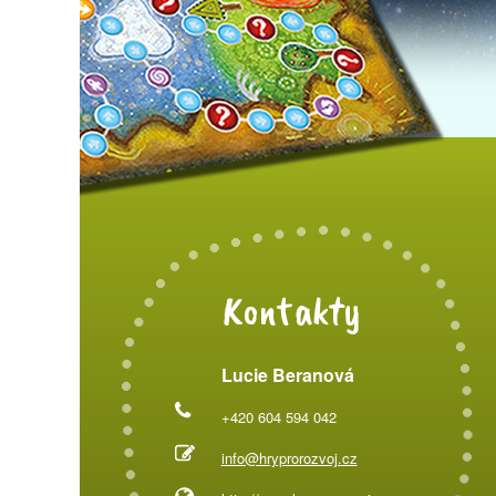
Kontakty
Lucie Beranová
+420 604 594 042
info@hryprorozvoj.cz