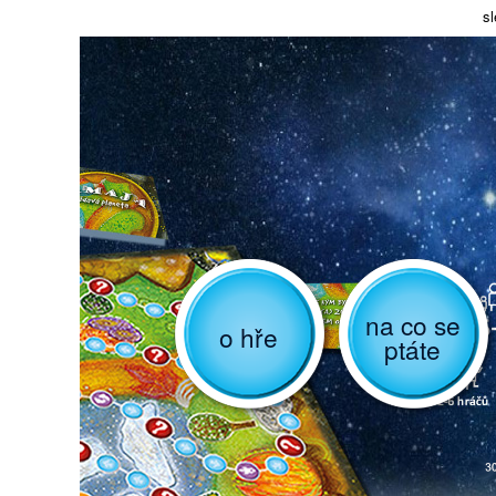
sl
na co se
o hře
ptáte