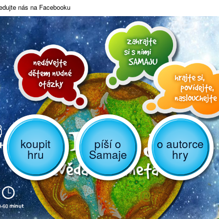
edujte nás na Facebooku
koupit
píší o
o autorce
hru
Samaje
hry