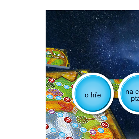
na c
o hře
pt