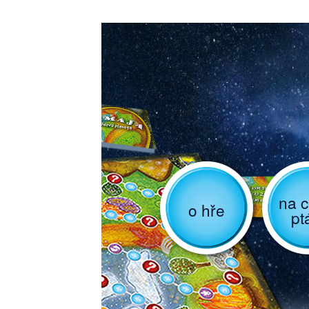
na c
o hře
pt