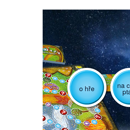
na c
o hře
pt