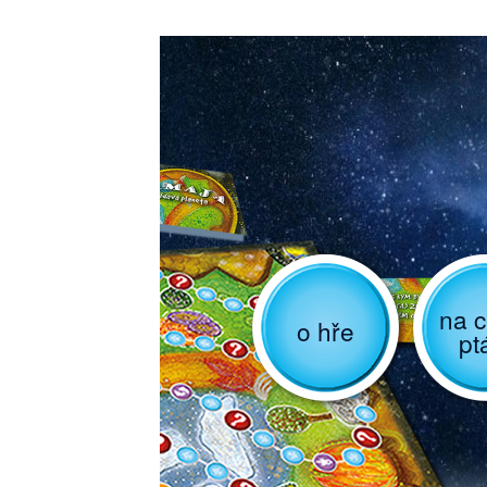
na c
o hře
pt